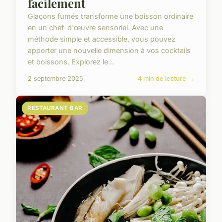
facilement
Glaçons fumés transforme une boisson ordinaire
en un chef-d'œuvre sensoriel. Avec une
méthode simple et accessible, vous pouvez
apporter une nouvelle dimension à vos cocktails
et boissons. Explorez le...
2 septembre 2025
4 min de lecture →
RESTAURANT BAR