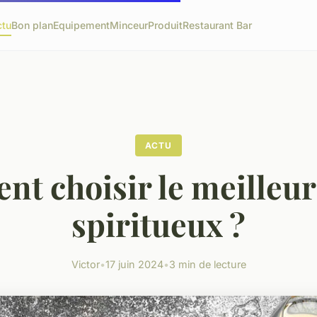
ctu
Bon plan
Equipement
Minceur
Produit
Restaurant Bar
ACTU
t choisir le meilleur 
spiritueux ?
Victor
•
17 juin 2024
•
3 min de lecture