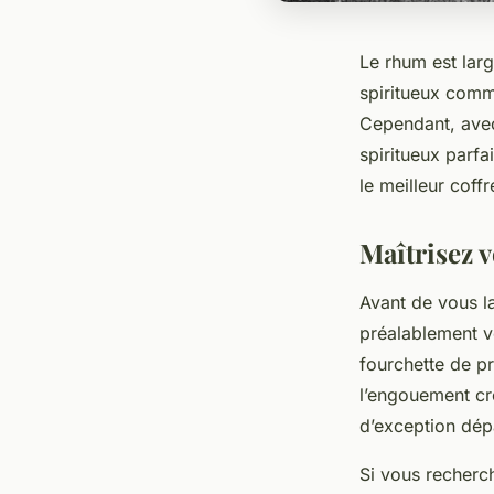
Le rhum est lar
spiritueux comm
Cependant, avec 
spiritueux parfa
le meilleur coff
Maîtrisez v
Avant de vous la
préalablement v
fourchette de pr
l’engouement cro
d’exception dép
Si vous recherc