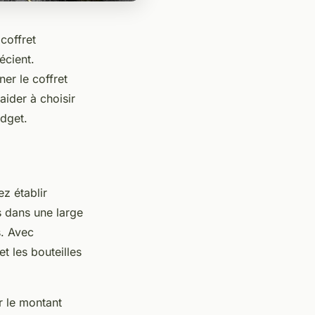
coffret
écient.
er le coffret
aider à choisir
udget.
ez établir
s dans une large
s. Avec
t les bouteilles
r le montant