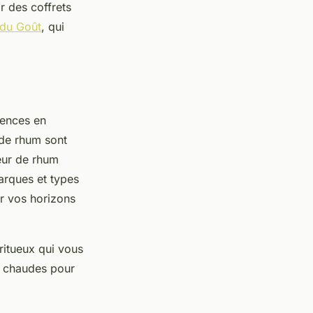
r des coffrets
du Goût
, qui
rences en
 de rhum sont
teur de rhum
arques et types
ir vos horizons
ritueux qui vous
et chaudes pour